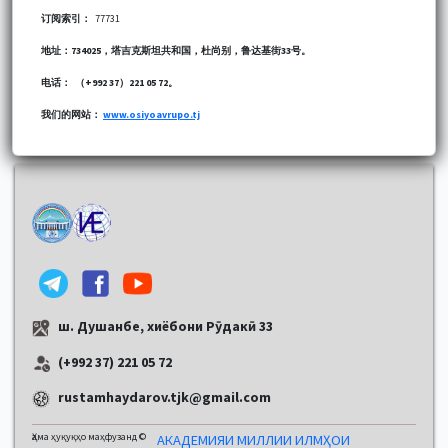
订阅索引：
77731
地址：734025，塔吉克斯坦共和国，杜尚别，鲁达基街33号。
电话：
（+992 37）221 05 72。
我们的网站：
www.osiyoavrupo.tj
ш. Душанбе, хиёбони Рӯдакӣ 33
(+992 37) 221 05 72
rustamhaydarov.tjk@gmail.com
Ҳама ҳуқуқҳо маҳфузанд ©
АКАДЕМИЯИ МИЛЛИИ ИЛМҲОИ